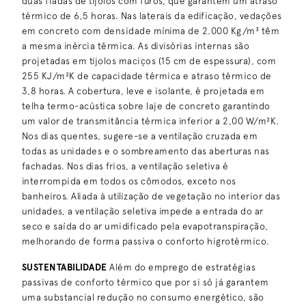
duas fiadas de tijolos com furos, que garantem um atraso
térmico de 6,5 horas. Nas laterais da edificação, vedações
em concreto com densidade mínima de 2.000 Kg/m³ têm
a mesma inércia térmica. As divisórias internas são
projetadas em tijolos maciços (15 cm de espessura), com
255 KJ/m²K de capacidade térmica e atraso térmico de
3,8 horas. A cobertura, leve e isolante, é projetada em
telha termo-acústica sobre laje de concreto garantindo
um valor de transmitância térmica inferior a 2,00 W/m²K.
Nos dias quentes, sugere-se a ventilação cruzada em
todas as unidades e o sombreamento das aberturas nas
fachadas. Nos dias frios, a ventilação seletiva é
interrompida em todos os cômodos, exceto nos
banheiros. Aliada à utilização de vegetação no interior das
unidades, a ventilação seletiva impede a entrada do ar
seco e saída do ar umidificado pela evapotranspiração,
melhorando de forma passiva o conforto higrotérmico.
SUSTENTABILIDADE
Além do emprego de estratégias
passivas de conforto térmico que por si só já garantem
uma substancial redução no consumo energético, são