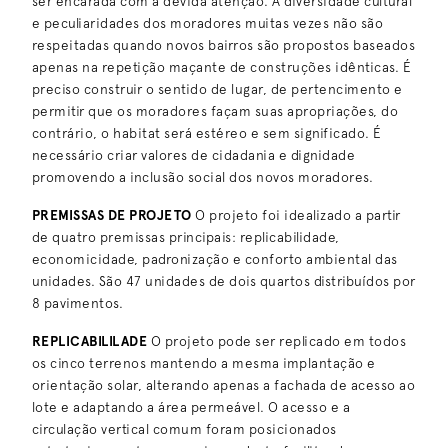
ser encarada com a devida atenção. A diversidade cultural
e peculiaridades dos moradores muitas vezes não são
interiores
respeitadas quando novos bairros são propostos baseados
transporte
apenas na repetição maçante de construções idênticas. É
preciso construir o sentido de lugar, de pertencimento e
urbanismo
permitir que os moradores façam suas apropriações, do
contrário, o habitat será estéreo e sem significado. É
necessário criar valores de cidadania e dignidade
promovendo a inclusão social dos novos moradores.
PREMISSAS DE PROJETO
O projeto foi idealizado a partir
de quatro premissas principais: replicabilidade,
economicidade, padronização e conforto ambiental das
unidades. São 47 unidades de dois quartos distribuídos por
8 pavimentos.
REPLICABILILADE
O projeto pode ser replicado em todos
os cinco terrenos mantendo a mesma implantação e
orientação solar, alterando apenas a fachada de acesso ao
lote e adaptando a área permeável. O acesso e a
circulação vertical comum foram posicionados