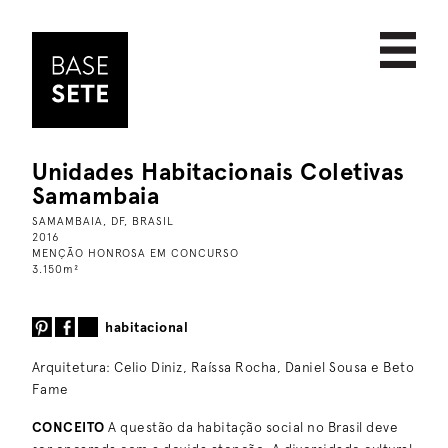
Unidades Habitacionais Coletivas
PROJETOS
data
Samambaia
SOBRE
escala
SAMAMBAIA, DF, BRASIL
2016
NOTÍCIAS
nome
MENÇÃO HONROSA EM CONCURSO
3.150
m
²
CONTATO
comercial
cultural
habitacional
educacional
Arquitetura: Celio Diniz, Raíssa Rocha, Daniel Sousa e Beto
esporte
Fame
habitacional
CONCEITO
A questão da habitação social no Brasil deve
institucional