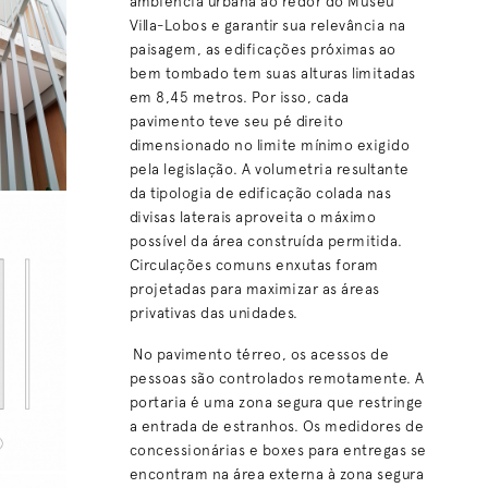
ambiência urbana ao redor do Museu
Villa-Lobos e garantir sua relevância na
paisagem, as edificações próximas ao
bem tombado tem suas alturas limitadas
em 8,45 metros. Por isso, cada
pavimento teve seu pé direito
dimensionado no limite mínimo exigido
pela legislação. A volumetria resultante
da tipologia de edificação colada nas
divisas laterais aproveita o máximo
possível da área construída permitida.
Circulações comuns enxutas foram
projetadas para maximizar as áreas
privativas das unidades.
No pavimento térreo, os acessos de
pessoas são controlados remotamente. A
portaria é uma zona segura que restringe
a entrada de estranhos. Os medidores de
concessionárias e boxes para entregas se
encontram na área externa à zona segura