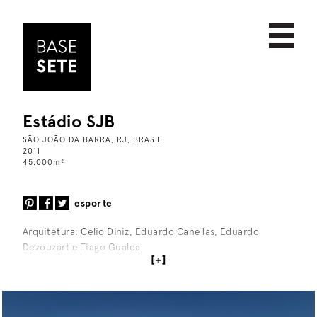
Estádio SJB
PROJETOS
data
SÃO JOÃO DA BARRA, RJ, BRASIL
SOBRE
escala
2011
45.000
m
²
NOTÍCIAS
nome
CONTATO
comercial
esporte
cultural
Arquitetura: Celio Diniz, Eduardo Canellas, Eduardo
Dezouzart e Tiago Gualda
educacional
[+]
esporte
habitacional
institucional